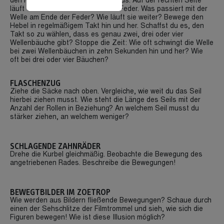
den Hebel einmal kurz nach links aus. Auf der rechten Seite
läuft eine Welle bis zum Ende der Feder. Was passiert mit der
Welle am Ende der Feder? Wie läuft sie weiter? Bewege den
Hebel in regelmäßigem Takt hin und her. Schaffst du es, den
Takt so zu wählen, dass es genau zwei, drei oder vier
Wellenbäuche gibt? Stoppe die Zeit: Wie oft schwingt die Welle
bei zwei Wellenbäuchen in zehn Sekunden hin und her? Wie
oft bei drei oder vier Bäuchen?
FLASCHENZUG
Ziehe die Säcke nach oben. Vergleiche, wie weit du das Seil
hierbei ziehen musst. Wie steht die Länge des Seils mit der
Anzahl der Rollen in Beziehung? An welchem Seil musst du
stärker ziehen, an welchem weniger?
SCHLAGENDE ZAHNRÄDER
Drehe die Kurbel gleichmäßig. Beobachte die Bewegung des
angetriebenen Rades. Beschreibe die Bewegungen!
BEWEGTBILDER IM ZOETROP
Wie werden aus Bildern fließende Bewegungen? Schaue durch
einen der Sehschlitze der Filmtrommel und sieh, wie sich die
Figuren bewegen! Wie ist diese Illusion möglich?