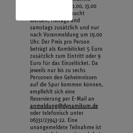
kann täglich für 11.00, 13.00
und 15.00 Uhr gebucht
werden; freitags und
samstags zusätzlich und nur
nach Voranmeldung um 19.00
Uhr. Der Preis pro Person
beträgt als Kombiticket 5 Euro
zusätzlich zum Eintritt oder 9
Euro für das Einzelticket. Da
jeweils nur bis zu sechs
Personen den Geheimnissen
auf die Spur kommen können,
empfiehlt sich eine
Reservierung per E-Mail an
anmeldung@dynamikum.de
oder telefonisch unter
06331/23943-22. Eine
unangemeldete Teil­nahme ist