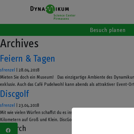
Besuch planen
Archives
Feiern & Tagen
sfrenzel
|
28.04.2018
Mieten Sie doch ein Museum! Das einzigartige Ambiente des Dynamikum 
exklusiv. Auch das Café Pudelwohl kann abends als attraktiver Event-Ort 
Discgolf
sfrenzel
|
23.04.2018
Mit wie vielen Würfen schaffst du es ins Ziel? Im abwechslungsreichen
Kilometern auf Groß und Klein. DiscGolf ist eine abgewandelte Variante vo
Search