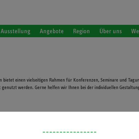
Ausstellung
Angebote
Region
Über uns
We
bietet einen vielseitigen Rahmen für Konferenzen, Seminare und Tagun
genutzt werden. Gerne helfen wir Ihnen bei der individuellen Gestaltung 
 Gelände des Bürgerparks Strecktal warten insgesamt fünfzehn Bahnen m
n Golf, wobei jedoch nicht mit Schläger und Ball gespielt wird, sondern mi
----------------