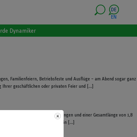
DE
EN
rde Dynamiker
gen, Familienfeiern, Betriebsfeste und Ausflüge – am Abend sogar ganz
Ihrer geschäftlichen oder privaten Feier und [...]
it unterschiedlichen Herausforderungen und einer Gesamtlänge von 1,8
t speziellen Frisbees. Statt in ein [...]