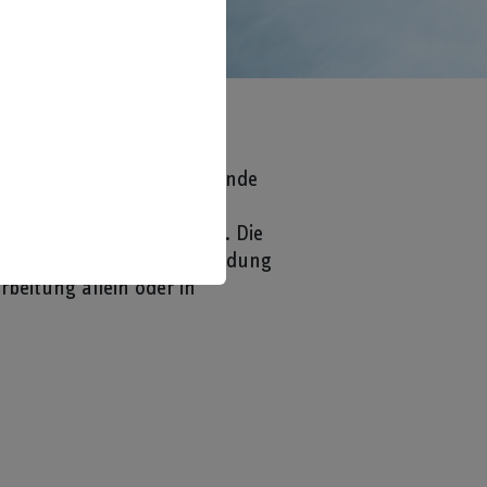
rt, dass die Schüler am Ende
xponat in der Schule den
schreiben diese mündlich. Die
reich begrenzt. Die Vermeidung
beitung allein oder in