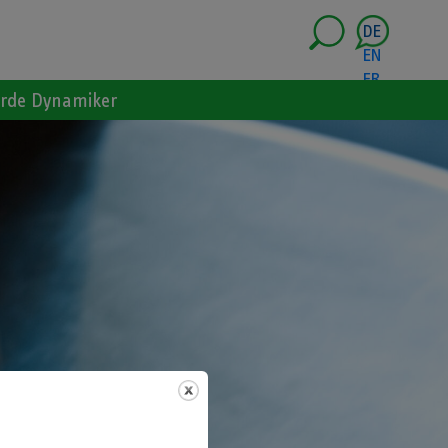
DE
EN
FR
rde Dynamiker