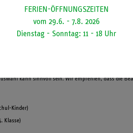
FERIEN-ÖFFNUNGSZEITEN
vom 29.6. - 7.8. 2026
Dienstag - Sonntag: 11 - 18 Uhr
zung mit den Exponaten im Dynamikum hat es sich bewäh
v erkunden und festhalten. Auf dieser Basis kann ein E
Jüngere Schüler zeichnen ihre Beobachtungen auf und be
 frei erfolgen oder auf eine Etage oder einen Themenbe
swahl kann sinnvoll sein. Wir empfehlen, dass die Bear
chul-Kinder)
. Klasse)