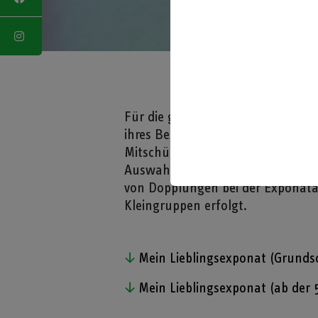
Für die gezielte Auseinanderset
ihres Besuchs ein Exponat intensi
Mitschülern vorgestellt werden. 
Auswahl der Exponate kann völlig
von Dopplungen bei der Exponatau
Kleingruppen erfolgt.
Mein Lieblingsexponat (Grunds
Mein Lieblingsexponat (ab der 5