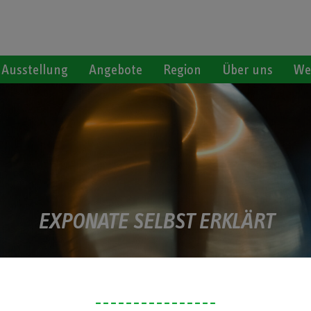
Ausstellung
Angebote
Region
Über uns
We
EXPONATE SELBST ERKLÄRT
----------------